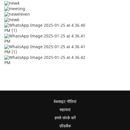
वेबसाइट नीतियां
सहायता
हमसे संपर्क करें
फ़ीडबैक